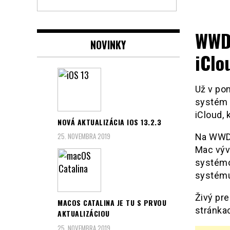
iMania.sk .::. Apple
WWDC
novinky na jednom
NOVINKY
iClo
mieste
Už v po
systém 
iCloud,
NOVÁ AKTUALIZÁCIA IOS 13.2.3
25. NOVEMBRA 2019
Na WWDC
Mac vývo
systémo
systému
Živý pr
MACOS CATALINA JE TU S PRVOU
stránka
AKTUALIZÁCIOU
25. NOVEMBRA 2019