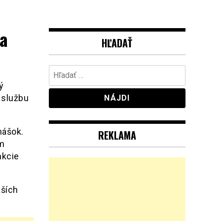
a
HĽADAŤ
Hľadať:
ý
 službu
nášok.
REKLAMA
ým
nkcie
aších