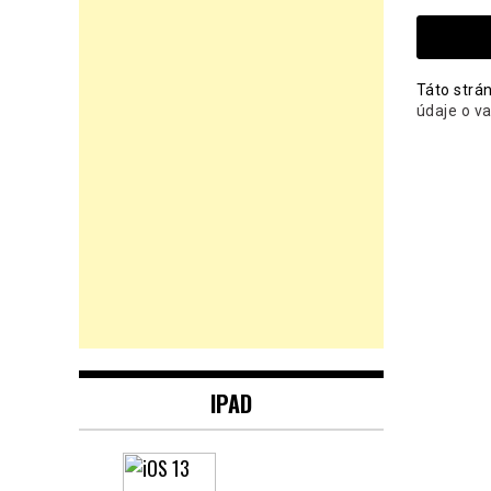
Táto strá
údaje o v
IPAD