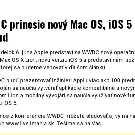
 prinesie nový Mac OS, iOS 5 
ud
ndelok 6. júna Apple predstaví na WWDC nový operačn
Max OS X Lion, novú verziu iOS 5 a predstaví nám tiež
 ktorej sa budeme venovať v ďalšom článku.
 budú prezentovať inžinieri Applu viac ako 100 pred
jári sa naučia vytvárať aplikácie kompatibilné s nov
m Lion a mobilný vývojári sa naučia využívať nové fu
 iOS 5.
enos z konferencie WWDC môžete sledovať aj vy na n
ch www.live.imania.sk. Tešíme sa na Vás.