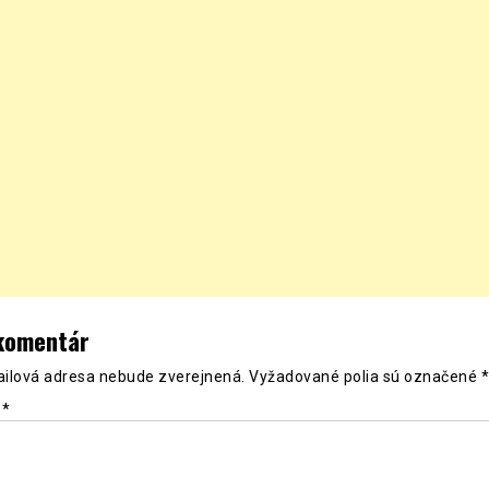
 komentár
ilová adresa nebude zverejnená.
Vyžadované polia sú označené
*
r
*