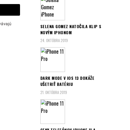
vávajú
SELENA GOMEZ NATOČILA KLIP S
NOVÝM IPHONOM
24. OKTÓBRA 2019
DARK MODE V IOS 13 DOKÁŽE
UŠETRIŤ BATÉRIU
21. OKTÓBRA 2019
CENY TELEFÓNOV IPHONE 11 A